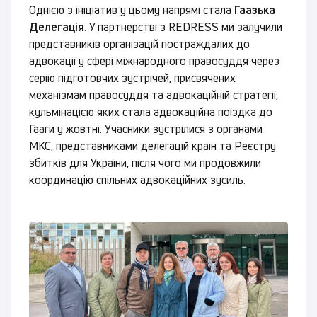
Однією з ініціатив у цьому напрямі стала
Гаазька
Делегація
. У партнерстві з REDRESS ми залучили
представників організацій постраждалих до
адвокації у сфері міжнародного правосуддя через
серію підготовчих зустрічей, присвячених
механізмам правосуддя та адвокаційній стратегії,
кульмінацією яких стала адвокаційна поїздка до
Гааги у жовтні. Учасники зустрілися з органами
МКС, представниками делегацій країн та Реєстру
збитків для України, після чого ми продовжили
координацію спільних адвокаційних зусиль.