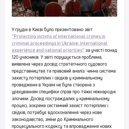
У грудні в Києві було презентовано звіт
“Protecting victims of international crimes in
criminal proceedings in Ukraine: international
experience and national priorities”
за участі понад
120 учасників. У звіті порушується проблема,
виявлена через досвід стратегічного судового
представництва та правовий аналіз: чинна система
захисту потерпілих і свідків у кримінальному
провадженні в Україні не була створена з
урахуванням специфіки справ про тяжкі міжнародні
злочини. Досвід постраждалих у кримінальному
процесі, зокрема системний захист потерпілих і
свідків, потребує вдосконалення через нове
законодавство, зміни до Кримінального
процесуального кодексу та впровадження нових