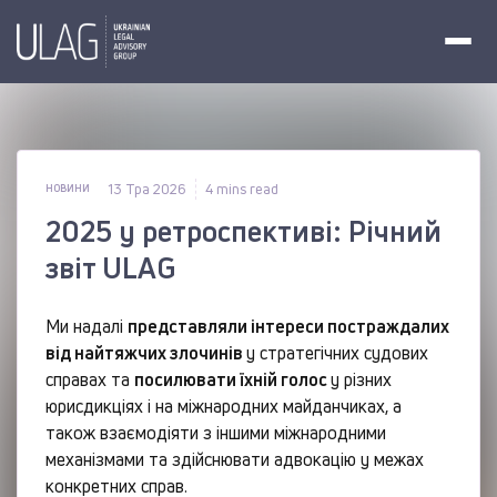
13 Тра 2026
4 mins read
НОВИНИ
2025 у ретроспективі: Річний
звіт ULAG
Ми надалі
представляли інтереси постраждалих
від найтяжчих злочинів
у стратегічних судових
справах та
посилювати їхній голос
у різних
юрисдикціях і на міжнародних майданчиках, а
також взаємодіяти з іншими міжнародними
механізмами та здійснювати адвокацію у межах
конкретних справ.