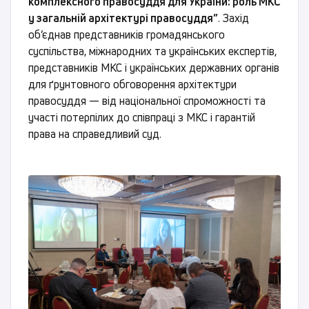
комплексного правосуддя для України: роль МКС
у загальній архітектурі правосуддя”
. Захід
об’єднав представників громадянського
суспільства, міжнародних та українських експертів,
представників МКС і українських державних органів
для ґрунтовного обговорення архітектури
правосуддя — від національної спроможності та
участі потерпілих до співпраці з МКС і гарантій
права на справедливий суд.