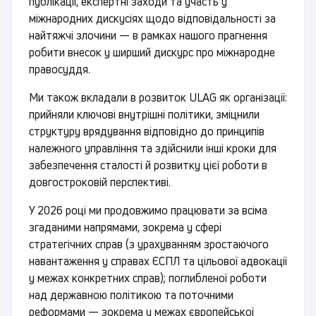
публікації, експертні заходи та участь у
міжнародних дискусіях щодо відповідальності за
найтяжчі злочини — в рамках нашого прагнення
робити внесок у ширший дискурс про міжнародне
правосуддя.
Ми також вкладали в розвиток ULAG як організації:
прийняли ключові внутрішні політики, зміцнили
структуру врядування відповідно до принципів
належного управління та здійснили інші кроки для
забезпечення сталості й розвитку цієї роботи в
довгостроковій перспективі.
У 2026 році ми продовжимо працювати за всіма
згаданими напрямами, зокрема у сфері
стратегічних справ (з урахуванням зростаючого
навантаження у справах ЄСПЛ та цільової адвокації
у межах конкретних справ); поглибленої роботи
над державною політикою та поточними
реформами — зокрема у межах європейської