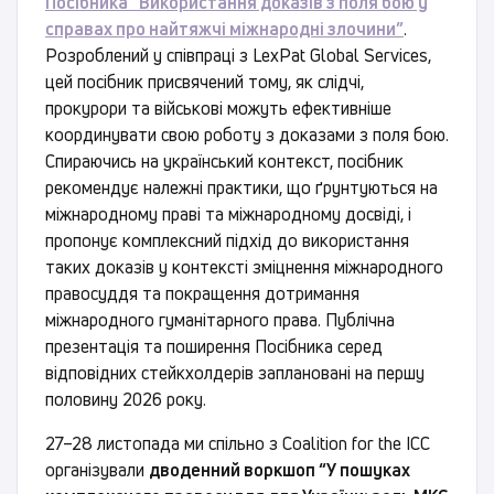
Посібника “Використання доказів з поля бою у
справах про найтяжчі міжнародні злочини”
.
Розроблений у співпраці з LexPat Global Services,
цей посібник присвячений тому, як слідчі,
прокурори та військові можуть ефективніше
координувати свою роботу з доказами з поля бою.
Спираючись на український контекст, посібник
рекомендує належні практики, що ґрунтуються на
міжнародному праві та міжнародному досвіді, і
пропонує комплексний підхід до використання
таких доказів у контексті зміцнення міжнародного
правосуддя та покращення дотримання
міжнародного гуманітарного права. Публічна
презентація та поширення Посібника серед
відповідних стейкхолдерів заплановані на першу
половину 2026 року.
27–28 листопада ми спільно з Coalition for the ICC
організували
дводенний воркшоп “У пошуках