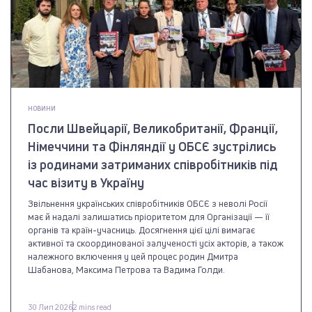
НОВИНИ
Посли Швейцарії, Великобританії, Франції,
Німеччини та Фінляндії у ОБСЄ зустрілись
із родинами затриманих співробітників під
час візиту в Україну
Звільнення українських співробітників ОБСЄ з неволі Росії
має й надалі залишатись пріоритетом для Організації — її
органів та країн-учасниць. Досягнення цієї цілі вимагає
активної та скоординованої залученості усіх акторів, а також
належного включення у цей процес родин Дмитра
Шабанова, Максима Петрова та Вадима Голди.
30 Лип 2026
2 mins read