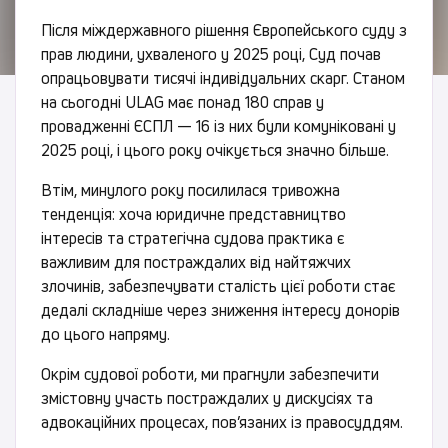
Після міждержавного рішення Європейського суду з
прав людини, ухваленого у 2025 році, Суд почав
опрацьовувати тисячі індивідуальних скарг. Станом
на сьогодні ULAG має понад 180 справ у
провадженні ЄСПЛ — 16 із них були комуніковані у
2025 році, і цього року очікується значно більше.
Втім, минулого року посилилася тривожна
тенденція: хоча юридичне представництво
інтересів та стратегічна судова практика є
важливим для постраждалих від найтяжчих
злочинів, забезпечувати сталість цієї роботи стає
дедалі складніше через зниження інтересу донорів
до цього напряму.
Окрім судової роботи, ми прагнули забезпечити
змістовну участь постраждалих у дискусіях та
адвокаційних процесах, пов’язаних із правосуддям.