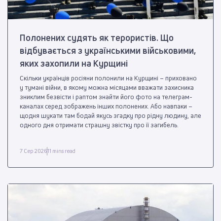
Полонених судять як терористів. Що
відбувається з українськими військовими,
яких захопили на Курщині
Скільки українців росіяни полонили на Курщині – приховано
у тумані війни, в якому можна місяцами вважати захисника
зниклим безвісти і раптом знайти його фото на телеграм-
каналах серед зображень інших полонених. Або навпаки –
щодня шукати там бодай якусь згадку про рідну людину, але
одного дня отримати страшну звістку про її загибель.
7 Сер 2026
11 mins read