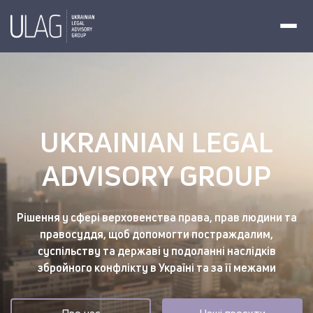
UKRAINIAN LEGAL
ADVISORY GROUP
Рішення у сфері верховенства права, прав людини та
правосуддя, щоб допомогти постраждалим,
суспільству та державі у подоланні наслідків
збройного конфлікту в Україні та за її межами