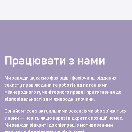
Працювати з нами
Ми завжди шукаємо фахівців і фахівчинь, відданих
захисту прав людини та роботі над питаннями
міжнародного гуманітарного права і притягнення до
відповідальності за міжнародні злочини.
Ознайомтеся з актуальними вакансіями або зв’яжіться
з нами — навіть якщо наразі відкритих позицій немає.
Ми завжди відкриті до співпраці з мотивованими
людьми, які поділяють наші цінності.