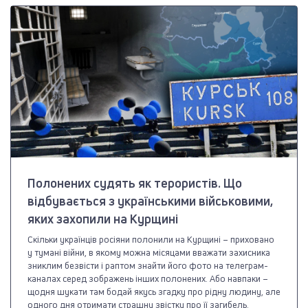
Полонених судять як терористів. Що
відбувається з українськими військовими,
яких захопили на Курщині
Скільки українців росіяни полонили на Курщині – приховано
у тумані війни, в якому можна місяцами вважати захисника
зниклим безвісти і раптом знайти його фото на телеграм-
каналах серед зображень інших полонених. Або навпаки –
щодня шукати там бодай якусь згадку про рідну людину, але
одного дня отримати страшну звістку про її загибель.