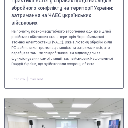
Практика ЄСПЛ у справах щодо наслідків
збройного конфлікту на території України:
затримання на ЧАЕС українських
військових
На початку повномасштабного вторгнення однією з цілей
російських військових стала територія Чорнобильської
атомної електростанції (ЧАЕС). Вже в лютому збройні сили
РФ зайняли контроль над станцією та затримали всіх, хто
перебував там: як співробітників, які відповідали за
функціонування самої станції, так і військових Національної
Гвардії України, що здійснювали охорону об’єкта.
6 Сер 2026
6 mins read