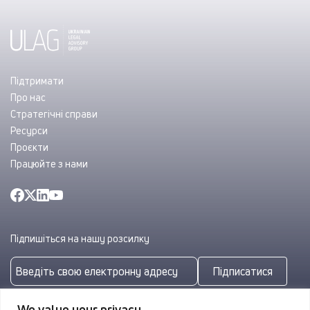
Підтримати
Про нас
Стратегічні справи
Ресурси
Проєкти
Працюйте з нами
Підпишіться на нашу розсилку
Підписатися
Підписуючись, ви погоджуєтеся з нашою
Політикою
We value your privacy