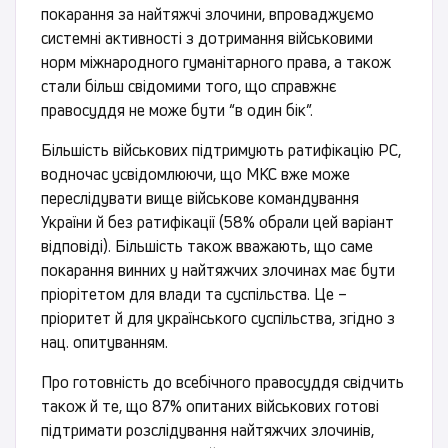
покарання за найтяжчі злочини, впроваджуємо
системні активності з дотримання військовими
норм міжнародного гуманітарного права, а також
стали більш свідомими того, що справжнє
правосуддя не може бути “в один бік”.
Більшість військових підтримують ратифікацію РС,
водночас усвідомлюючи, що МКС вже може
переслідувати вище військове командування
України й без ратифікації (58% обрали цей варіант
відповіді). Більшість також вважають, що саме
покарання винних у найтяжчих злочинах має бути
пріорітетом для влади та суспільства. Це –
пріоритет й для українського суспільства, згідно з
нац. опитуванням.
Про готовність до всебічного правосуддя свідчить
також й те, що 87% опитаних військових готові
підтримати розслідування найтяжчих злочинів,