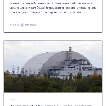
каналах серед зображень інших полонених. Або навпаки –
щодня шукати там бодай якусь згадку про рідну людину, але
одного дня отримати страшну звістку про її загибель.
7 Сер 2026
11 mins read
СТАТТІ