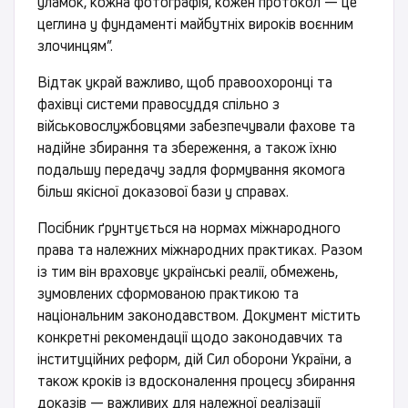
уламок, кожна фотографія, кожен протокол — це
цеглина у фундаменті майбутніх вироків воєнним
злочинцям”.
Відтак украй важливо, щоб правоохоронці та
фахівці системи правосуддя спільно з
військовослужбовцями забезпечували фахове та
надійне збирання та збереження, а також їхню
подальшу передачу задля формування якомога
більш якісної доказової бази у справах.
Посібник ґрунтується на нормах міжнародного
права та належних міжнародних практиках. Разом
із тим він враховує українські реалії, обмежень,
зумовлених сформованою практикою та
національним законодавством. Документ містить
конкретні рекомендації щодо законодавчих та
інституційних реформ, дій Сил оборони України, а
також кроків із вдосконалення процесу збирання
доказів — важливих для належної реалізації