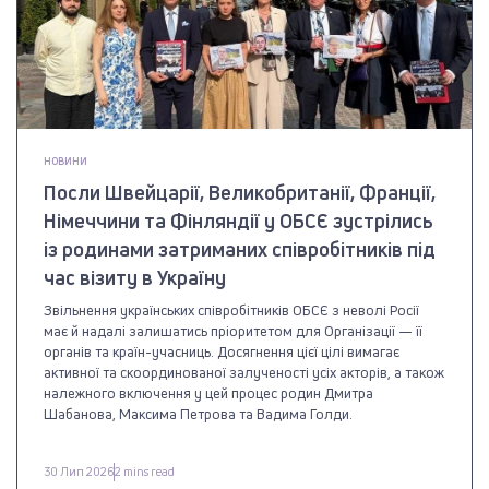
НОВИНИ
Посли Швейцарії, Великобританії, Франції,
Німеччини та Фінляндії у ОБСЄ зустрілись
із родинами затриманих співробітників під
час візиту в Україну
Звільнення українських співробітників ОБСЄ з неволі Росії
має й надалі залишатись пріоритетом для Організації — її
органів та країн-учасниць. Досягнення цієї цілі вимагає
активної та скоординованої залученості усіх акторів, а також
належного включення у цей процес родин Дмитра
Шабанова, Максима Петрова та Вадима Голди.
30 Лип 2026
2 mins read