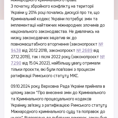
З початку збройного конфлікту на території
України у 2014 році почались дискусії про те, що
Кримінальний кодекс України потребує змін та
імплементації найтяжчих міжнародних злочинів до
національного законодавства. Не дивлячись на
низку законодавчих ініціатив як до
повномасштабного вторгнення (законопроєкт
№
9438
від 20.12.2018, законопроєкт
№ 2689
від
27.12.2019), так і після 2022 року (законопроєкт
№
7290
від 15.04.2022), найбільшу увагу отримали
тільки проєкти, які були пов’язані з процесом
ратифікації Римського статуту МКС.
09.10.2024 року Верховна Рада України прийняла в
цілому закон “Про внесення змін до Кримінального
та Кримінального процесуального кодексів
Україниу зв’язку з ратифікацією Римського статуту
Міжнародного кримінального суду та поправок до
нього”. Відповідно до публічних ремарок, закон був