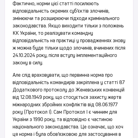
Фактично, норми цієї статті посилюють
відповідальність окремих суб’єктів злочинів,
змінюючи та розширюючи підходи кримінального
законодавства. Якщо виходити тільки з положень
КК України, то реалізувати командну
відповідальність на практиці у провадженнях знову
ж можна буде тільки щодо злочинів, вчинених після
24.10.2024 року, після вступу імплементаційного
закону в силу.
Але слід враховувати, що первинна норма про
відповідальність командирів закріплена у статті 87
Додаткового протоколу до Женевських конвенцій
від 12.08.1949 року, що стосується захисту жертв
міжнародних збройних конфліктів від 08.06.1977
року (Протокол І). Сам Протокол І є чинним для
України з 1990 року, та відповідно є частиною
національного законодавства. Це означає, що хоч
ця норма і була обов’язковою для застосування в