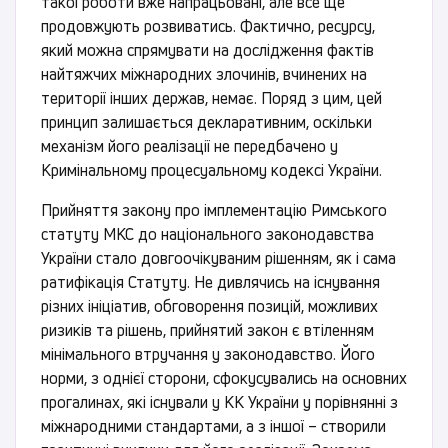
такої роботи вже напрацьовані, але все ще
продовжують розвиватись. Фактично, ресурсу,
який можна спрямувати на дослідження фактів
найтяжчих міжнародних злочинів, вчинених на
території інших держав, немає. Поряд з цим, цей
принцип залишається декларативним, оскільки
механізм його реалізації не передбачено у
Кримінальному процесуальному кодексі України.
Прийняття закону про імплементацію Римського
статуту МКС до національного законодавства
України стало довгоочікуваним рішенням, як і сама
ратифікація Статуту. Не дивлячись на існування
різних ініціатив, обговорення позицій, можливих
ризиків та рішень, прийнятий закон є втіленням
мінімального втручання у законодавство. Його
норми, з однієї сторони, сфокусувались на основних
прогалинах, які існували у КК України у порівнянні з
міжнародними стандартами, а з іншої – створили