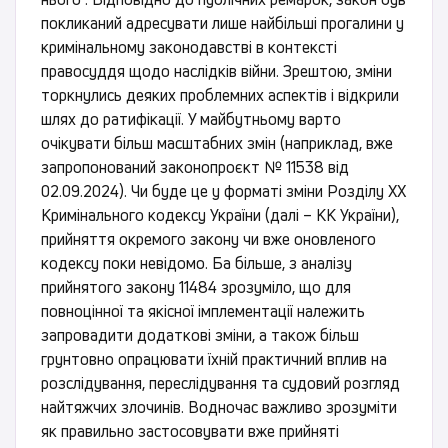
покликаний адресувати лише найбільші прогалини у
кримінальному законодавстві в контексті
правосуддя щодо наслідків війни. Зрештою, зміни
торкнулись деяких проблемних аспектів і відкрили
шлях до ратифікації. У майбутньому варто
очікувати більш масштабних змін (наприклад, вже
запропонований законопроєкт № 11538 від
02.09.2024). Чи буде це у форматі зміни Розділу ХХ
Кримінального кодексу України (далі – КК України),
прийняття окремого закону чи вже оновленого
кодексу поки невідомо. Ба більше, з аналізу
прийнятого закону 11484 зрозуміло, що для
повноцінної та якісної імплементації належить
запровадити додаткові зміни, а також більш
грунтовно опрацювати їхній практичний вплив на
розслідування, переслідування та судовий розгляд
найтяжчих злочинів. Водночас важливо зрозуміти
як правильно застосовувати вже прийняті