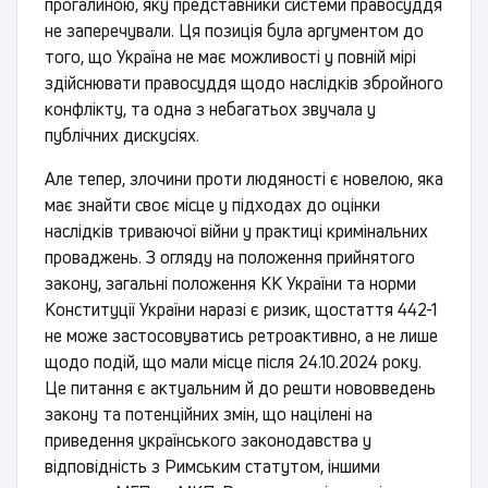
прогалиною, яку представники системи правосуддя
не заперечували. Ця позиція була аргументом до
того, що Україна не має можливості у повній мірі
здійснювати правосуддя щодо наслідків збройного
конфлікту, та одна з небагатьох звучала у
публічних дискусіях.
Але тепер, злочини проти людяності є новелою, яка
має знайти своє місце у підходах до оцінки
наслідків триваючої війни у практиці кримінальних
проваджень. З огляду на положення прийнятого
закону, загальні положення КК України та норми
Конституції України наразі є ризик, щостаття 442-1
не може застосовуватись ретроактивно, а не лише
щодо подій, що мали місце після 24.10.2024 року.
Це питання є актуальним й до решти нововведень
закону та потенційних змін, що націлені на
приведення українського законодавства у
відповідність з Римським статутом, іншими