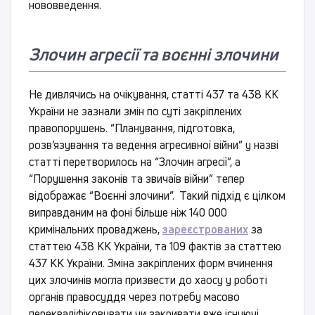
нововведення.
Злочин агресії та воєнні злочини
Не дивлячись на очікування, статті 437 та 438 КК
України не зазнали змін по суті закріплених
правопорушень. “Планування, підготовка,
розв’язування та ведення агресивної війни” у назві
статті перетворилось на “Злочин агресії”, а
“Порушення законів та звичаїв війни” тепер
відображає “Воєнні злочини”. Такий підхід є цілком
виправданим на фоні більше ніж 140 000
кримінальних проваджень,
зареєстрованих
за
статтею 438 КК України, та 109 фактів за статтею
437 КК України. Зміна закріплених форм вчинення
цих злочинів могла призвести до хаосу у роботі
органів правосуддя через потребу масово
перекваліфіковувати чи закривати вже існуючі