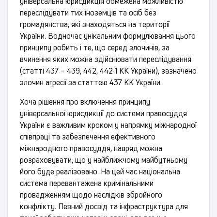
універсальна юрисдикція обмежена можливістю
переслідувати тих іноземців та осіб без
громадянства, які знаходяться на території
України. Водночас унікальним формулювання цього
принципу робить і те, що серед злочинів, за
вчинення яких можна здійснювати переслідування
(статті 437 – 439, 442, 442-1 КК України), зазначено
злочин агресії за статтею 437 КК України.
Хоча рішення про включення принципу
універсальної юрисдикції до системи правосуддя
України є важливим кроком у напрямку міжнародної
співпраці та забезпечення ефективного
міжнародного правосуддя, навряд можна
розраховувати, що у найближчому майбутньому
його буде реалізовано. На цей час національна
система перевантажена кримінальними
провадженням щодо наслідків збройного
конфлікту. Певний досвід та інфраструктура для