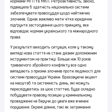
нормами МГП та МКП. Ретроактивність, звісно,
підвищила б здатність національної системи
забезпечувати правосуддя щодо найтяжчих
злочинів. Однак важливо мати чітке юридичне
підґрунтя застосування цього принципу, яке
відповідає нормам українського та міжнародного
права.
У результаті виходить ситуація, коли у такому
вигляді нова стаття не стане дієвим допоміжним
інструментом на практиці. Більше ніж 10 років
триваючого збройного конфлікту все одно
випадають з призми злочинів проти людяності для
системи правосуддя України. Враховуючи акцент
на масштаб та системність діянь, які можуть
переслідуватись за цією статтею, буде складно
побудувати правову позицію у кримінальному
провадженні не беручи до уваги вже вчинені
порушення. Окремі діяння, такі як затримання