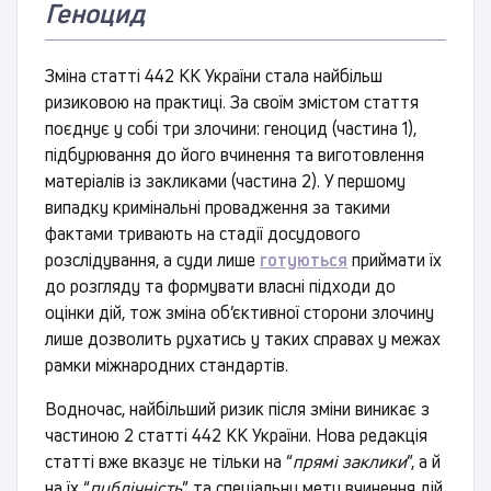
Геноцид
Зміна статті 442 КК України стала найбільш
ризиковою на практиці. За своїм змістом стаття
поєднує у собі три злочини: геноцид (частина 1),
підбурювання до його вчинення та виготовлення
матеріалів із закликами (частина 2). У першому
випадку кримінальні провадження за такими
фактами тривають на стадії досудового
розслідування, а суди лише
готуються
приймати їх
до розгляду та формувати власні підходи до
оцінки дій, тож зміна об’єктивної сторони злочину
лише дозволить рухатись у таких справах у межах
рамки міжнародних стандартів.
Водночас, найбільший ризик після зміни виникає з
частиною 2 статті 442 КК України. Нова редакція
статті вже вказує не тільки на “
прямі заклики
”, а й
на їх “
публічність
” та спеціальну мету вчинення дій.