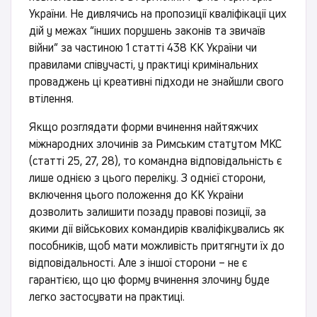
України. Не дивлячись на пропозиції кваліфікації цих
дій у межах “інших порушень законів та звичаїв
війни” за частиною 1 статті 438 КК України чи
правилами співучасті, у практиці кримінальних
проваджень ці креативні підходи не знайшли свого
втілення.
Якщо розглядати форми вчинення найтяжчих
міжнародних злочинів за Римським статутом МКС
(статті 25, 27, 28), то командна відповідальність є
лише однією з цього переліку. З однієї сторони,
включення цього положення до КК України
дозволить залишити позаду правові позиції, за
якими дії військових командирів кваліфікувались як
пособників, щоб мати можливість притягнути їх до
відповідальності. Але з іншої сторони – не є
гарантією, що цю форму вчинення злочину буде
легко застосувати на практиці.