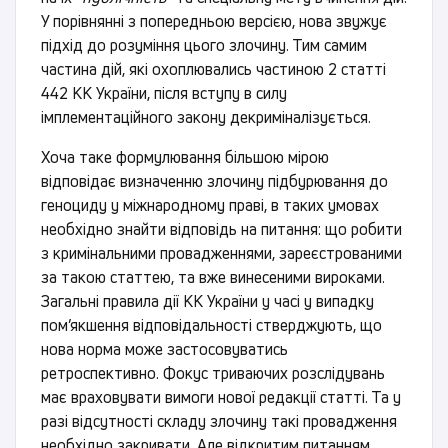
У порівнянні з попередньою версією, нова звужує
підхід до розуміння цього злочину. Тим самим
частина дій, які охоплювались частиною 2 статті
442 КК України, після вступу в силу
імплементаційного закону декриміналізується.
Хоча таке формулювання більшою мірою
відповідає визначенню злочину підбурювання до
геноциду у міжнародному праві, в таких умовах
необхідно знайти відповідь на питання: що робити
з кримінальними провадженнями, зареєстрованими
за такою статтею, та вже винесеними вироками.
Загальні правила дії КК України у часі у випадку
пом’якшення відповідальності стверджують, що
нова норма може застосовуватись
ретроспективно. Фокус триваючих розслідувань
має враховувати вимоги нової редакції статті. Та у
разі відсутності складу злочину такі провадження
необхідно закривати. Але відкритим питанням