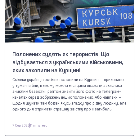
Полонених судять як терористів. Що
відбувається з українськими військовими,
яких захопили на Курщині
Скільки українців росіяни полонили на Курщині – приховано
у тумані війни, в якому можна місяцами вважати захисника
зниклим безвісти і раптом знайти його фото на телеграм-
каналах серед зображень інших полонених. Або навпаки –
щодня шукати там бодай якусь згадку про рідну людину, але
одного дня отримати страшну звістку про її загибель.
7 Сер 2026
11 mins read