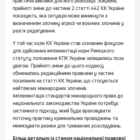
практичні виклики для його реалізації. Зокрема,
прийняті зміни до частини 2 статті 442 КК України
показують, яка ситуація може виникнути з
визначенням злочину агресії чи воєнних злочинів у
разі їх редагування.
У той час коли КК України став основним фокусом
для здійснення імплементації норм Римського
статуту, положення КПК України залишились поза
увагою. Прийняті зміни до цього кодексу
обмежились редакційними правками у частині
посилання на статті КК України, що стосуються
найтяжчих міжнародних злочинів.
Імплементація стандартів міжнародного права до
національного законодавства України потребує
системного підходу, який буде враховувати
поточну практику кримінальних проваджень та
мінімізувати ризики для триваючих розслідувань.
Більш детально із станом національної правової