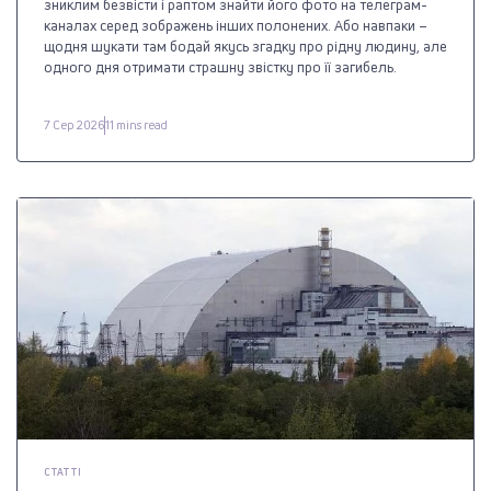
зниклим безвісти і раптом знайти його фото на телеграм-
каналах серед зображень інших полонених. Або навпаки –
щодня шукати там бодай якусь згадку про рідну людину, але
одного дня отримати страшну звістку про її загибель.
7 Сер 2026
11 mins read
СТАТТІ