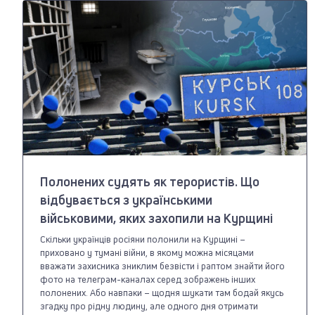
Полонених судять як терористів. Що
відбувається з українськими
військовими, яких захопили на Курщині
Скільки українців росіяни полонили на Курщині –
приховано у тумані війни, в якому можна місяцами
вважати захисника зниклим безвісти і раптом знайти його
фото на телеграм-каналах серед зображень інших
полонених. Або навпаки – щодня шукати там бодай якусь
згадку про рідну людину, але одного дня отримати