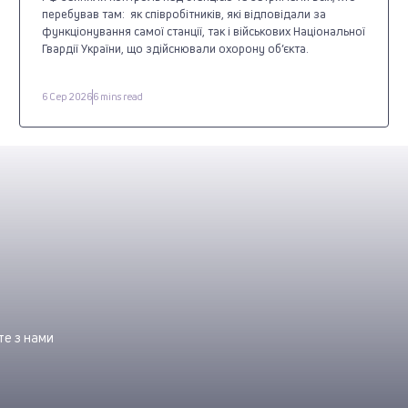
перебував там: як співробітників, які відповідали за
функціонування самої станції, так і військових Національної
Гвардії України, що здійснювали охорону об’єкта.
6 Сер 2026
6 mins read
е з нами