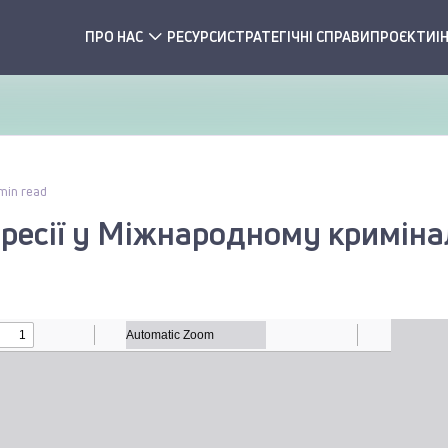
ПРО НАС
РЕСУРСИ
СТРАТЕГІЧНІ СПРАВИ
ПРОЄКТИ
І
 min read
гресії у Міжнародному кримін