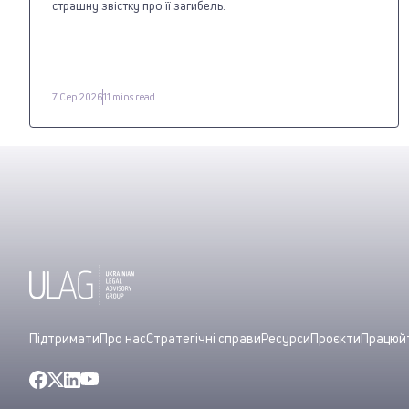
страшну звістку про її загибель.
7 Сер 2026
11 mins read
Підтримати
Про нас
Стратегічні справи
Ресурси
Проєкти
Працюйт