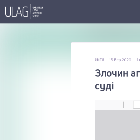
15 Бер 2020
1
ЗВІТИ
Злочин а
суді