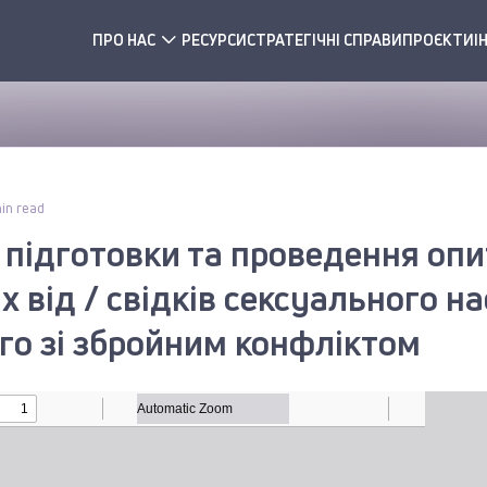
ПРО НАС
РЕСУРСИ
СТРАТЕГІЧНІ СПРАВИ
ПРОЄКТИ
І
min read
 підготовки та проведення оп
х від / свідків сексуального н
го зі збройним конфліктом