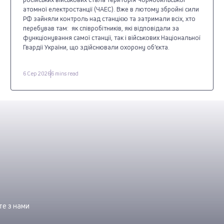
атомної електростанції (ЧАЕС). Вже в лютому збройні сили
РФ зайняли контроль над станцією та затримали всіх, хто
перебував там: як співробітників, які відповідали за
функціонування самої станції, так і військових Національної
Гвардії України, що здійснювали охорону об’єкта.
6 Сер 2026
6 mins read
е з нами