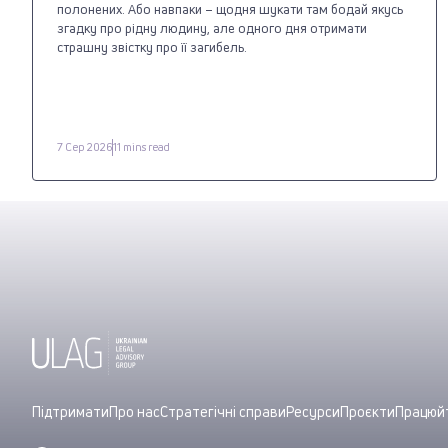
полонених. Або навпаки – щодня шукати там бодай якусь
згадку про рідну людину, але одного дня отримати
страшну звістку про її загибель.
7 Сер 2026
11 mins read
Підтримати
Про нас
Стратегічні справи
Ресурси
Проєкти
Працюйт