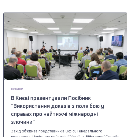
НОВИНИ
В Києві презентували Посібник
“Використання доказів з поля бою у
справах про найтяжчі міжнародні
злочини”
Захід об’єднав представників Офісу Генерального
прокурора, Національної поліції України, Військової Служби