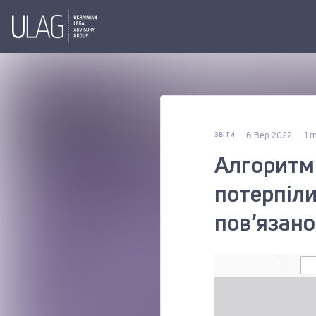
6 Вер 2022
1 
ЗВІТИ
Алгоритм
потерпіли
пов’язано