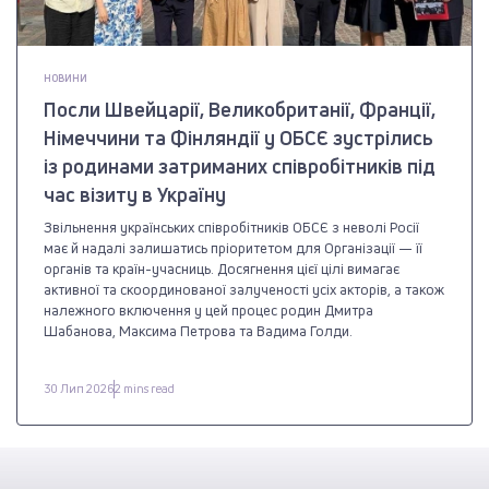
НОВИНИ
Посли Швейцарії, Великобританії, Франції,
Німеччини та Фінляндії у ОБСЄ зустрілись
із родинами затриманих співробітників під
час візиту в Україну
Звільнення українських співробітників ОБСЄ з неволі Росії
має й надалі залишатись пріоритетом для Організації — її
органів та країн-учасниць. Досягнення цієї цілі вимагає
активної та скоординованої залученості усіх акторів, а також
належного включення у цей процес родин Дмитра
Шабанова, Максима Петрова та Вадима Голди.
30 Лип 2026
2 mins read