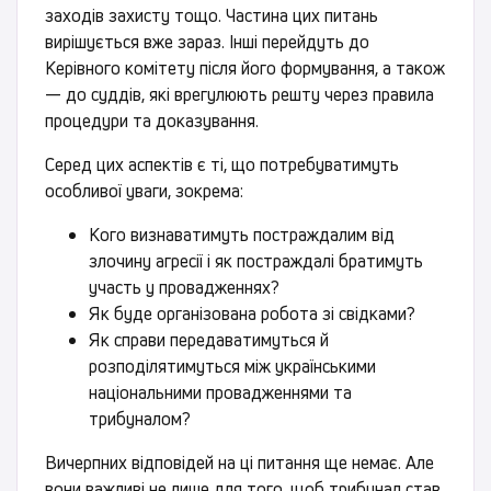
заходів захисту тощо. Частина цих питань
вирішується вже зараз. Інші перейдуть до
Керівного комітету після його формування, а також
— до суддів, які врегулюють решту через правила
процедури та доказування.
Серед цих аспектів є ті, що потребуватимуть
особливої уваги, зокрема:
Кого визнаватимуть постраждалим від
злочину агресії і як постраждалі братимуть
участь у провадженнях?
Як буде організована робота зі свідками?
Як справи передаватимуться й
розподілятимуться між українськими
національними провадженнями та
трибуналом?
Вичерпних відповідей на ці питання ще немає. Але
вони важливі не лише для того, щоб трибунал став