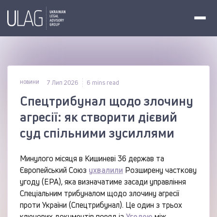
7 Лип 2026
6 mins read
НОВИНИ
Спецтрибунал щодо злочину
агресії: як створити дієвий
суд спільними зусиллями
Минулого місяця в Кишиневі 36 держав та
Європейський Союз
ухвалили
Розширену часткову
угоду (EPA), яка визначатиме засади управління
Спеціальним трибуналом щодо злочину агресії
проти України (Спецтрибунал). Це один з трьох
ключових документів поряд із
Угодою
між