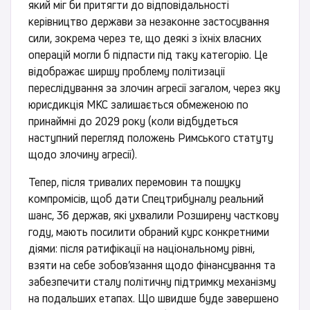
який міг би притягти до відповідальності
керівництво держави за незаконне застосування
сили, зокрема через те, що деякі з їхніх власних
операцій могли б підпасти під таку категорію. Це
відображає ширшу проблему політизації
переслідування за злочин агресії загалом, через яку
юрисдикція МКС залишається обмеженою по
принаймні до 2029 року (коли відбудеться
наступний перегляд положень Римського статуту
щодо злочину агресії).
Тепер, після тривалих перемовин та пошуку
компромісів, щоб дати Спецтрибуналу реальний
шанс, 36 держав, які ухвалили Розширену часткову
году, мають посилити обраний курс конкретними
діями: після ратифікації на національному рівні,
взяти на себе зобов’язання щодо фінансування та
забезпечити сталу політичну підтримку механізму
на подальших етапах. Що швидше буде завершено