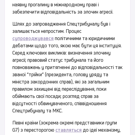
наявну прогалину в міжнародному праві і
забезпечити відповідальність за злочин агресії.
Шлях до запровадження Спецтрибуналу був і
залишається непростим. Процес
супроводжувався
політичними та юридичними
дебатами щодо того, якою має бути ця інституція.
Серед ключових викликів: визначення злочину
агресії; правовий статус трибунала та його
повноважень у притягненні до відповідальності так
званої “трійки” (президента, голову уряду та
міністра закордонних справ), які за загальним
правилом захищені від переслідування, поки
обіймають свої посади; розгляд справ за
відсутності обвинуваченого, співвідношення
Спецтрибуналу та МКС.
Певні країни (зокрема окремі представники групи
G7) з пересторогою
ставляться
до ідеї механізму,