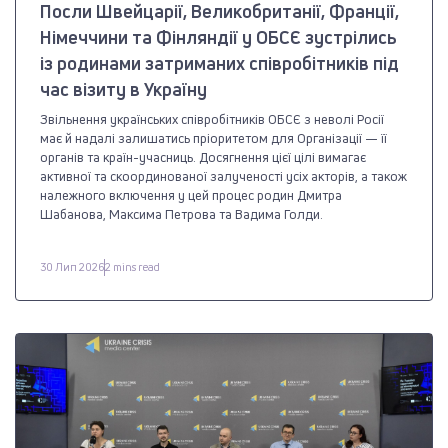
Посли Швейцарії, Великобританії, Франції,
Німеччини та Фінляндії у ОБСЄ зустрілись
із родинами затриманих співробітників під
час візиту в Україну
Звільнення українських співробітників ОБСЄ з неволі Росії
має й надалі залишатись пріоритетом для Організації — її
органів та країн-учасниць. Досягнення цієї цілі вимагає
активної та скоординованої залученості усіх акторів, а також
належного включення у цей процес родин Дмитра
Шабанова, Максима Петрова та Вадима Голди.
30 Лип 2026
2 mins read