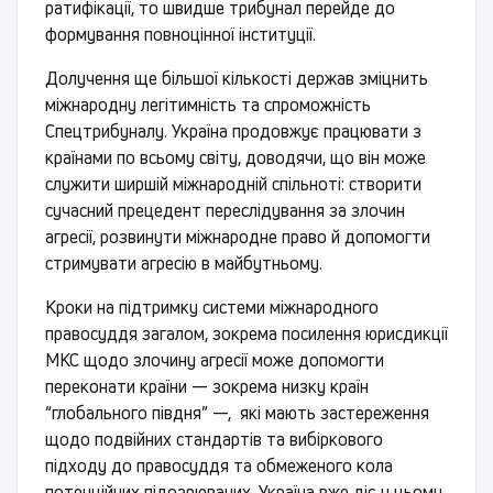
ратифікації, то швидше трибунал перейде до
формування повноцінної інституції.
Долучення ще більшої кількості держав зміцнить
міжнародну легітимність та спроможність
Спецтрибуналу. Україна продовжує працювати з
країнами по всьому світу, доводячи, що він може
служити ширшій міжнародній спільноті: створити
сучасний прецедент переслідування за злочин
агресії, розвинути міжнародне право й допомогти
стримувати агресію в майбутньому.
Кроки на підтримку системи міжнародного
правосуддя загалом, зокрема посилення юрисдикції
МКС щодо злочину агресії може допомогти
переконати країни — зокрема низку країн
“глобального півдня” —, які мають застереження
щодо подвійних стандартів та вибіркового
підходу до правосуддя та обмеженого кола
потенційних підозрюваних. Україна вже діє у цьому