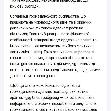
тих міжнародних механізмів правосуддя, що
існують сьогодні.
Організації громадянського суспільства, що
працюють на міжнародному рівні та в окремих
регіонах, можуть також адвокатувати на
підтримку Спецтрибуналу — його фінансової
стабільності, співпраці щодо ордерів на арешт та
інших питань, які визначатимуть його фактичну
легітимність і вагу. Така залученість виростає зі
справжньої взаємодії: організації обстоюють ті
інституції, які вважають надійними, чутливими до
потреб тих, кого вони представляють, і відкритими
до їхньої змістовної участі.
Щоб це стало можливим, консультації з
громадянським суспільством слід закласти в
архітектуру Спецтрибуналу — як офіційно, так і
неформально. Зокрема, передбачити залученість
громадянського суспільства в правилах процедур