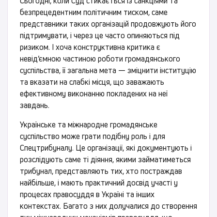
Сьогодні, коли Суд стикається із санкціями та
безпрецедентним політичним тиском, саме
представники таких організацій продовжують його
підтримувати, і через це часто опиняються під
ризиком. І хоча конструктивна критика є
невід’ємною частиною роботи громадянського
суспільства, її загальна мета — зміцнити інституцію
та вказати на слабкі місця, що заважають
ефективному виконанню покладених на неї
завдань.
Українське та міжнародне громадянське
суспільство може грати подібну роль і для
Спецтрибуналу. Це організації, які документують і
розслідують саме ті діяння, якими займатиметься
трибунал, представляють тих, хто постраждав
найбільше, і мають практичний досвід участі у
процесах правосуддя в Україні та інших
контекстах. Багато з них долучалися до створення