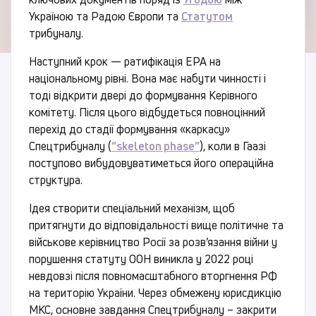
Україною та Радою Європи та
Статутом
трибуналу.
Наступний крок — ратифікація EPA на
національному рівні. Вона має набути чинності і
тоді відкрити двері до формування Керівного
комітету. Після цього відбудеться повноцінний
перехід до стадії формування «каркасу»
Спецтрибуналу (
“skeleton phase”
), коли в Гаазі
поступово вибудовуватиметься його операційна
структура.
Ідея створити спеціальний механізм, щоб
притягнути до відповідальності вище політичне та
військове керівництво Росії за розв’язання війни у
порушення статуту ООН виникла у 2022 році
невдовзі після повномасштабного вторгнення РФ
на територію України. Через обмежену юрисдикцію
МКС, основне завдання Спецтрибуналу – закрити