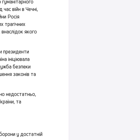
о гуманітарного
час війн в Чечні,
йни Росія
их трагічних
 внаслідок якого
ли президенти
їна ініціювала
Служба безпеки
шення законів та
вно недостатньо,
країни, та
оборони у достатній