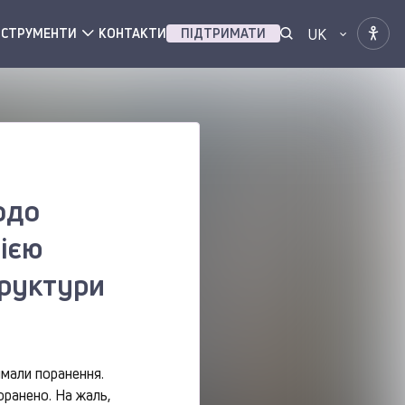
UK
НСТРУМЕНТИ
КОНТАКТИ
ПІДТРИМАТИ
одо
ією
труктури
имали поранення.
оранено. На жаль,