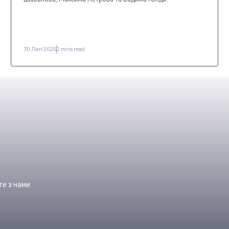
30 Лип 2026
2 mins read
е з нами