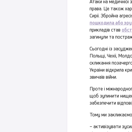
Атаки на медичніої
права. Це також хар
Сирії. Збройна агрес
пошкодила або зр
прикладів став
обст
загинули та постр
Сьогодні із засудже
Польщі, Чехії, Молдо
скликання позачерго
України відкрила кр
звичаїв війни.
Проте і міжнародног
щоб зупинити нищенн
забезпечити відпові
Тому ми закликаємо
– активізувати зуси