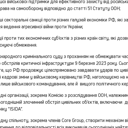
іншої військової підтримки для ефективного захисту від російсь
 права на самооборону відповідно до статті 51 Статуту ООН;
ші секторальні санкції проти різних галузей економіки РФ, які 
я ведення агресивної війни проти України;
ї проти тих економічних суб’єктів з різних країн світу, які до
існуючі обмеження.
народного кримінального суду з проханням не обмежувати час
 обстрілів критичної інфраструктури 9 березня 2023 року. Сь
те, що РФ продовжує цілеспрямовано завдавати ударів по циві
 кадрові зміни у військовому керівництві РФ, наголошуємо на 
е лише військового командування, але й вищого політичного ке
ні організації, зокрема Комісію з розслідування ООН, належни
годнішній злочинний обстріл цивільних об’єктів, включаючи д
ку “ISIDA”.
ну спільноту, зокрема членів Core Group, створити механізм в
нення до відповідальності всіх виконавців сьогоднішніх найт