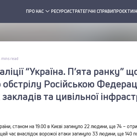
ПРО НАС
РЕСУРСИ
СТРАТЕГІЧНІ СПРАВИ
ПРОЄКТИ
І
 mins read
ліції “Україна. П’ята ранку” щ
 обстрілу Російською Федерац
закладів та цивільної інфрас
аїни, станом на 19.00 в Києві загинуло 22 людини, ще 74 – отр
а цей час внаслідок ворожої атаки загинуло 33 людини, ще 140 п