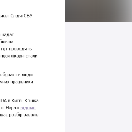
єві. Слідчі СБУ
й надає
йбільша
ку тут проводять
уси лікарні стали
ребувають люди,
чних працівники
A в Києві. Клініка
рії. Наразі
відомо
ває розбір завалів