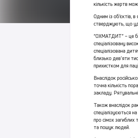
кількість жертв мо
Одним із об’єктів, 
стверджують, що уд
“ОХМАТДИТ” – це ба
спеціалізовану висо
спеціалізована дитяч
близько девʼяти тис
прихистком для паці
Внаслідок російськ
точна кількість пор
закладу. Рятувальн
Також внаслідок рак
спеціалізуєються на 
про сімох загиблих 
та пошук людей.