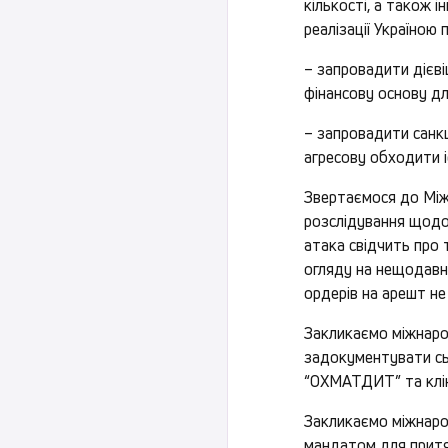
кількості, а також 
реалізації Україною
– запровадити дієві
фінансову основу дл
– запровадити санкці
агресову обходити 
Звертаємося до Між
розслідування щодо
атака свідчить про 
огляду на нещодавні
ордерів на арешт н
Закликаємо міжнарод
задокументувати сьо
“ОХМАТДИТ” та кліні
Закликаємо міжнарод
мандатом для притяг