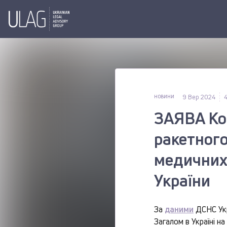
9 Вер 2024
4
НОВИНИ
ЗАЯВА Коа
ракетного
медичних 
України
За
даними
ДСНС Укр
Загалом в Україні н