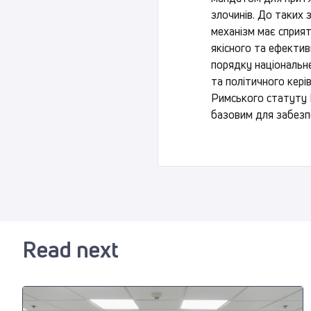
злочинів. До таких 
механізм має сприя
якісного та ефекти
порядку національне
та політичного кері
Римського статуту 
базовим для забезпе
Read next