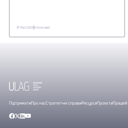
31 Лип 2026
5 mins read
Підтримати
Про нас
Стратегічні справи
Ресурси
Проєкти
Працюйт