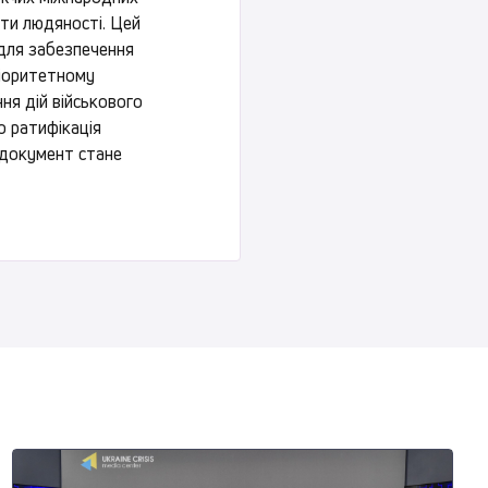
оти людяності. Цей
 для забезпечення
іоритетному
ня дій військового
о ратифікація
 документ стане