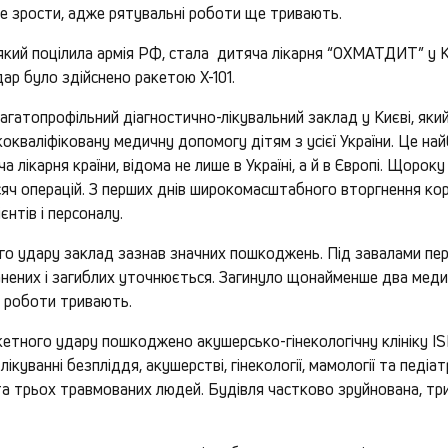
же зрости, адже рятувальні роботи ще тривають.
в який поцілила армія РФ, стала дитяча лікарня “ОХМАТДИТ” у Ки
ар було здійснено ракетою Х-101.
гатопрофільний діагностично-лікувальний заклад у Києві, яки
кокваліфіковану медичну допомогу дітям з усієї України. Це на
а лікарня країни, відома не лише в Україні, а й в Європі. Щоро
яч операцій. З перших днів широкомасштабного вторгнення корп
єнтів і персоналу.
ого удару заклад зазнав значних пошкоджень. Під завалами пе
анених і загиблих уточнюється. Загинуло щонайменше два меди
і роботи тривають.
етного удару пошкоджено акушерсько-гінекологічну клініку ISID
лікуванні безпліддя, акушерстві, гінекології, мамології та педіат
та трьох травмованих людей. Будівля частково зруйнована, три