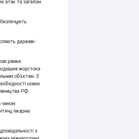
ких атак та загалом
забезпечують
зволяють державі-
ові рамки
огоднішня жорстока
льним об’єктам. З
необхідності нових
рівництва РФ.
м чином
итячу лікарню
ідповідальності з
яжчих міжнародних