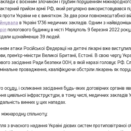
 заклади є воєнним злочином і грубим порушенням міжнародног
актерний прийом армії РФ, який регулярно використовувався під 
ія проти України не є винятком. За два роки повномасштабної ві
уйнувала
в Україні 1736 медичних закладів. Одним з найвідоміш
ріл
пологового будинку в місті Маріуполь 9 березня 2022 року,
аждали щонайменше 39 людей.
нням атаки Російської Федерації на дитячі лікарні вже виступи
ви, прем’єр-міністри Великої Британії, Естонії. В свою чергу Укра
вого засідання Ради безпеки ООН, в якій наразі головує РФ. 
имінальне провадження, кваліфікуючи обстріли лікарень як пору
о осуду, і скликання засідання будь-яких договірних органів я
я цивільної інфраструктури, в тому числі, медичних закладів У
дальність винних у цих нападах.
 міжнародну спільноту:
лля з вчасного надання Україні дієвих систем протиповітряної 