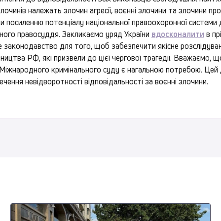
злочинів належать злочин агресії, воєнні злочини та злочини пр
ти посиленню потенціалу національної правоохоронної системи
вного правосуддя. Закликаємо уряд України
вдосконалити
в пр
 законодавство для того, щоб забезпечити якісне розслідуван
вництва РФ, які призвели до цієї чергової трагедії. Вважаємо, щ
Міжнародного кримінального суду є нагальною потребою. Цей
чення невідворотності відповідальності за воєнні злочини.