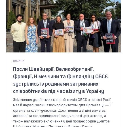
НОВИНИ
Посли Швейцарії, Великобританії,
Франції, Німеччини та Фінляндії у ОБСЄ
зустрілись із родинами затриманих
співробітників під час візиту в Україну
Звільнення українських співробітників ОБСЄ з неволі Росії
має й надалі залишатись пріоритетом для Організації — її
органів та країн-учасниць. Досягнення цієї цілі вимагає
активної та скоординованої залученості усіх акторів, а
також належного включення у цей процес родин Дмитра
Шабанова, Максима Петрова та Вадима Голди.