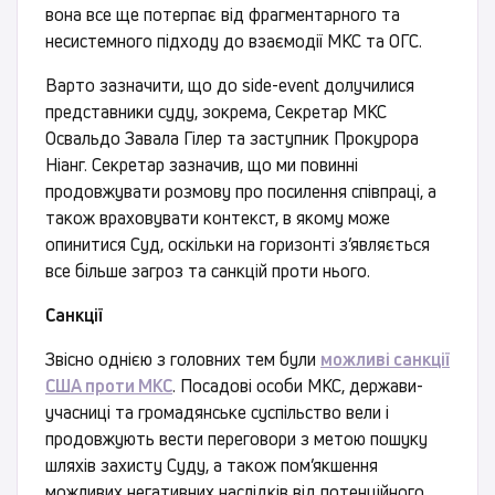
вона все ще потерпає від фрагментарного та
несистемного підходу до взаємодії МКС та ОГС.
Варто зазначити, що до side-event долучилися
представники суду, зокрема, Секретар МКС
Освальдо Завала Гілер та заступник Прокурора
Ніанг. Секретар зазначив, що ми повинні
продовжувати розмову про посилення співпраці, а
також враховувати контекст, в якому може
опинитися Суд, оскільки на горизонті з’являється
все більше загроз та санкцій проти нього.
Санкції
Звісно однією з головних тем були
можливі санкції
США проти МКС
. Посадові особи МКС, держави-
учасниці та громадянське суспільство вели і
продовжують вести переговори з метою пошуку
шляхів захисту Суду, а також пом’якшення
можливих негативних наслідків від потенційного