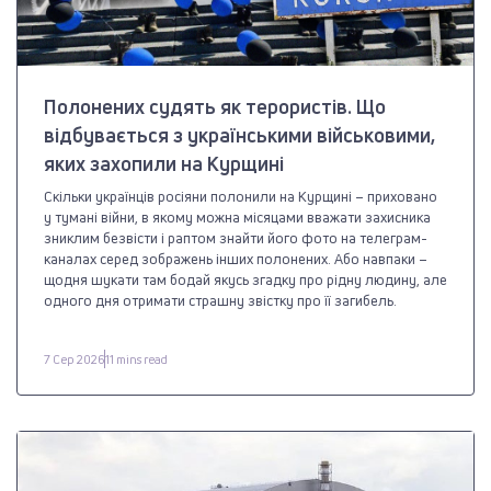
Полонених судять як терористів. Що
відбувається з українськими військовими,
яких захопили на Курщині
Скільки українців росіяни полонили на Курщині – приховано
у тумані війни, в якому можна місяцами вважати захисника
зниклим безвісти і раптом знайти його фото на телеграм-
каналах серед зображень інших полонених. Або навпаки –
щодня шукати там бодай якусь згадку про рідну людину, але
одного дня отримати страшну звістку про її загибель.
7 Сер 2026
11 mins read