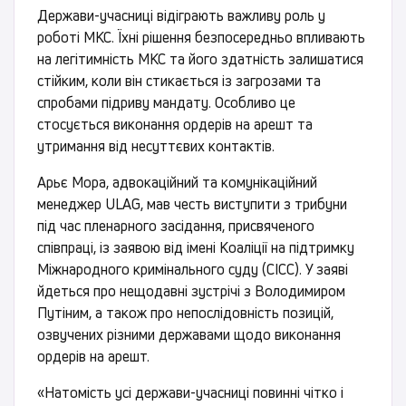
Держави-учасниці відіграють важливу роль у
роботі МКС. Їхні рішення безпосередньо впливають
на легітимність МКС та його здатність залишатися
стійким, коли він стикається із загрозами та
спробами підриву мандату. Особливо це
стосується виконання ордерів на арешт та
утримання від несуттєвих контактів.
Арьє Мора, адвокаційний та комунікаційний
менеджер ULAG, мав честь виступити з трибуни
під час пленарного засідання, присвяченого
співпраці, із заявою від імені Коаліції на підтримку
Міжнародного кримінального суду (CICC). У заяві
йдеться про нещодавні зустрічі з Володимиром
Путіним, а також про непослідовність позицій,
озвучених різними державами щодо виконання
ордерів на арешт.
«Натомість усі держави-учасниці повинні чітко і