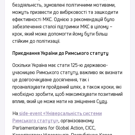
бездіяльність, зумовлені політичними мотивами,
можуть призвести до вибірковості та зашкодити
ефективності МКС. Однією з рекомендацій було
забезпечення сталої підтримки МКС в цілому –
крок, який може допомогти йому бути більш
стійким до політизації.
Приєднання України до Римського статуту
Оскільки Україна має стати 125-ю державою-
учасницею Римського статуту, важливо як визнати
це довгоочікуване досягнення, так і
проаналізувати пройдений шлях, а також кроки, які
необхідно зробити, щоб максимізувати позитивний
вплив, який це може мати на зміцнення Суду.
На
side-event «Універсальність системи
Римського статуту»
, організованому
Parliamentarians for Global Action, CICC,