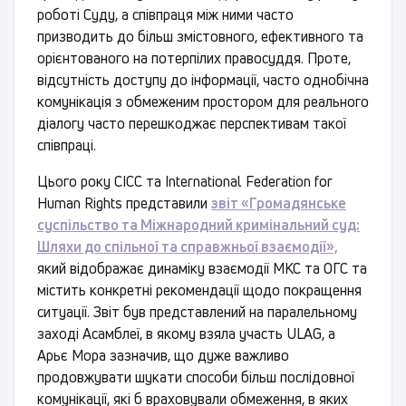
роботі Суду, а співпраця між ними часто
призводить до більш змістовного, ефективного та
орієнтованого на потерпілих правосуддя. Проте,
відсутність доступу до інформації, часто однобічна
комунікація з обмеженим простором для реального
діалогу часто перешкоджає перспективам такої
співпраці.
Цього року CICC та International Federation for
Human Rights представили
звіт «Громадянське
суспільство та Міжнародний кримінальний суд:
Шляхи до спільної та справжньої взаємодії»,
який відображає динаміку взаємодії МКС та ОГС та
містить конкретні рекомендації щодо покращення
ситуації. Звіт був представлений на паралельному
заході Асамблеї, в якому взяла участь ULAG, а
Арьє Мора зазначив, що дуже важливо
продовжувати шукати способи більш послідовної
комунікації, які б враховували обмеження, в яких