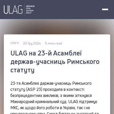
20 Гру 2024
5 mins read
СТАТТІ
ULAG на 23-й Асамблеї
держав-учасниць Римського
статуту
23-тя Асамблея держав-учасниць Римського
статуту (ASP 23) проходила в контексті
безпрецедентних викликів, з якими зіткнувся
Міжнародний кримінальний суд. ULAG підтримує
МКС, як щодо його роботи в Україні, так і на
міжнародному рівні. Серед багатьох зустрічей та