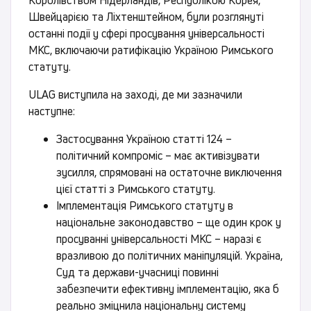
Королівством Нідерландів, Республікою Корея,
Швейцарією та Ліхтенштейном, були розглянуті
останні події у сфері просування універсальності
МКС, включаючи ратифікацію Україною Римського
статуту.
ULAG виступила на заході, де ми зазначили
наступне:
Застосування Україною статті 124 –
політичний компроміс – має активізувати
зусилля, спрямовані на остаточне виключення
цієї статті з Римського статуту.
Імплементація Римського статуту в
національне законодавство – ще один крок у
просуванні універсальності МКС – наразі є
вразливою до політичних маніпуляцій. Україна,
Суд та держави-учасниці повинні
забезпечити ефективну імплементацію, яка б
реально зміцнила національну систему