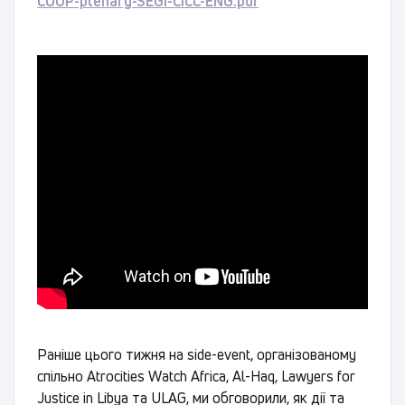
COOP-plenary-SEGI-CICC-ENG.pdf
Раніше цього тижня на side-event, організованому
спільно Atrocities Watch Africa, Al-Haq, Lawyers for
Justice in Libya та ULAG, ми обговорили, як дії та