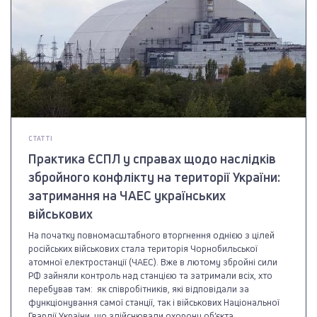
СТАТТІ
Практика ЄСПЛ у справах щодо наслідків
збройного конфлікту на території України:
затримання на ЧАЕС українських
військових
На початку повномасштабного вторгнення однією з цілей
російських військових стала територія Чорнобильської
атомної електростанції (ЧАЕС). Вже в лютому збройні сили
РФ зайняли контроль над станцією та затримали всіх, хто
перебував там: як співробітників, які відповідали за
функціонування самої станції, так і військових Національної
Гвардії України, що здійснювали охорону об’єкта.