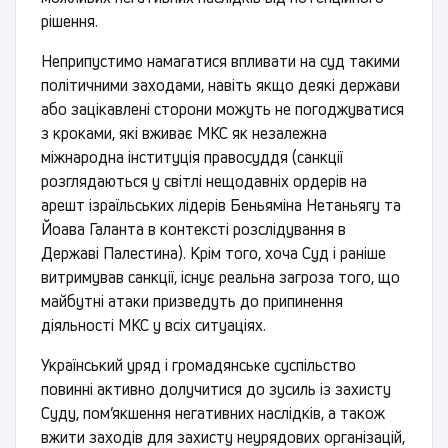
рішення.
Неприпустимо намагатися впливати на суд такими
політичними заходами, навіть якщо деякі держави
або зацікавлені сторони можуть не погоджуватися
з кроками, які вживає МКС як незалежна
міжнародна інституція правосуддя (санкції
розглядаються у світлі нещодавніх ордерів на
арешт ізраїльських лідерів Беньяміна Нетаньягу та
Йоава Галанта в контексті розслідування в
Державі Палестина). Крім того, хоча Суд і раніше
витримував санкції, існує реальна загроза того, що
майбутні атаки призведуть до припинення
діяльності МКС у всіх ситуаціях.
Український уряд і громадянське суспільство
повинні активно долучитися до зусиль із захисту
Суду, пом’якшення негативних наслідків, а також
вжити заходів для захисту неурядових організацій,