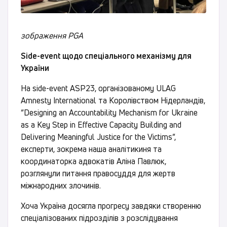
зображення PGA
Side-event щодо спеціального механізму для
України
На side-event ASP23, організованому ULAG
Amnesty International та Королівством Нідерландів,
“Designing an Accountability Mechanism for Ukraine
as a Key Step in Effective Capacity Building and
Delivering Meaningful Justice for the Victims”,
експерти, зокрема наша аналітикиня та
координаторка адвокатів Аліна Павлюк,
розглянули питання правосуддя для жертв
міжнародних злочинів.
Хоча Україна досягла прогресу завдяки створенню
спеціалізованих підрозділів з розслідування