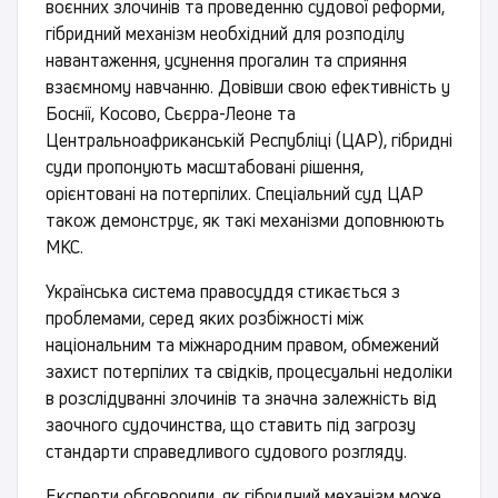
воєнних злочинів та проведенню судової реформи,
гібридний механізм необхідний для розподілу
навантаження, усунення прогалин та сприяння
взаємному навчанню. Довівши свою ефективність у
Боснії, Косово, Сьєрра-Леоне та
Центральноафриканській Республіці (ЦАР), гібридні
суди пропонують масштабовані рішення,
орієнтовані на потерпілих. Спеціальний суд ЦАР
також демонструє, як такі механізми доповнюють
МКС.
Українська система правосуддя стикається з
проблемами, серед яких розбіжності між
національним та міжнародним правом, обмежений
захист потерпілих та свідків, процесуальні недоліки
в розслідуванні злочинів та значна залежність від
заочного судочинства, що ставить під загрозу
стандарти справедливого судового розгляду.
Експерти обговорили, як гібридний механізм може