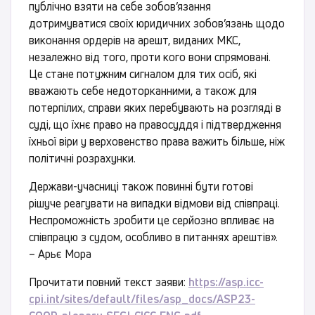
публічно взяти на себе зобов’язання
дотримуватися своїх юридичних зобов’язань щодо
виконання ордерів на арешт, виданих МКС,
незалежно від того, проти кого вони спрямовані.
Це стане потужним сигналом для тих осіб, які
вважають себе недоторканними, а також для
потерпілих, справи яких перебувають на розгляді в
суді, що їхнє право на правосуддя і підтвердження
їхньої віри у верховенство права важить більше, ніж
політичні розрахунки.
Держави-учасниці також повинні бути готові
рішуче реагувати на випадки відмови від співпраці.
Неспроможність зробити це серйозно впливає на
співпрацю з судом, особливо в питаннях арештів».
– Арьє Мора
Прочитати повний текст заяви:
https://asp.icc-
cpi.int/sites/default/files/asp_docs/ASP23-