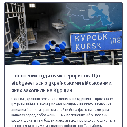
Полонених судять як терористів. Що
відбувається з українськими військовими,
яких захопили на Курщині
Скільки українців росіяни полонили на Курщині – приховано
у тумані війни, в якому можна місяцами вважати захисника
зниклим безвісти і раптом знайти його фото на телеграм-
каналах серед зображень інших полонених. Або навпаки –
щодня шукати там бодай якусь згадку про рідну людину, але
одного дня отримати страшну звістку про її загибель.