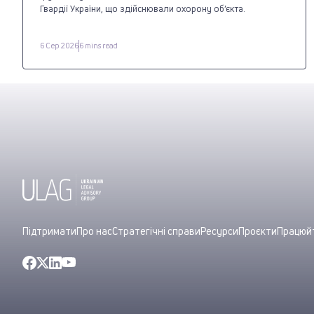
Гвардії України, що здійснювали охорону об’єкта.
6 Сер 2026
6 mins read
Підтримати
Про нас
Стратегічні справи
Ресурси
Проєкти
Працюйт