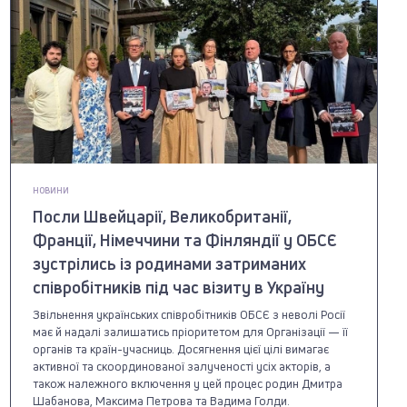
НОВИНИ
Посли Швейцарії, Великобританії,
Франції, Німеччини та Фінляндії у ОБСЄ
зустрілись із родинами затриманих
співробітників під час візиту в Україну
Звільнення українських співробітників ОБСЄ з неволі Росії
має й надалі залишатись пріоритетом для Організації — її
органів та країн-учасниць. Досягнення цієї цілі вимагає
активної та скоординованої залученості усіх акторів, а
також належного включення у цей процес родин Дмитра
Шабанова, Максима Петрова та Вадима Голди.