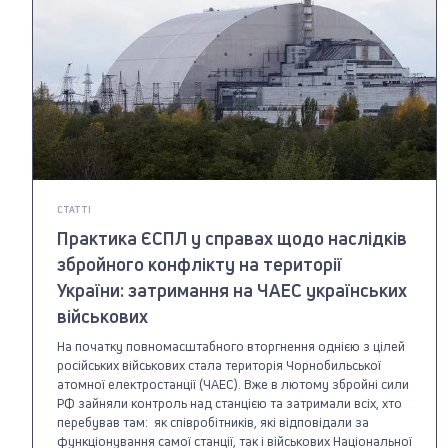
СТАТТІ
Практика ЄСПЛ у справах щодо наслідків
збройного конфлікту на території
України: затримання на ЧАЕС українських
військових
На початку повномасштабного вторгнення однією з цілей
російських військових стала територія Чорнобильської
атомної електростанції (ЧАЕС). Вже в лютому збройні сили
РФ зайняли контроль над станцією та затримали всіх, хто
перебував там: як співробітників, які відповідали за
функціонування самої станції, так і військових Національної