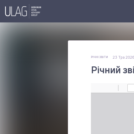
23 Тра 202
РІЧНІ ЗВІТИ
Річний зв