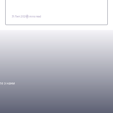
31 Лип 2026
5 mins read
е з нами