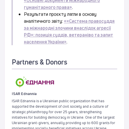
«Основні документи міжнародного
гуманітарного права»
.
Результати проєкту лягли в основу
аналітичного звіту:
««Система правосуддя
за міжнародні злочини внаслідок агресії
РФ»: позиція суддів, ветераніво та запит
населення України»
.
Partners & Donors
ISAR Ednannia
ISAR Ednannia is a Ukrainian public organization that has
supported the development of civil society and a culture of
strategic philanthropy for over 25 years, strengthening
initiatives for building democracy in Ukraine. One of the largest
Ukrainian grant-givers, annually providing up to 600 grants for
implementing socially beneficial initiatives across Ukraine.